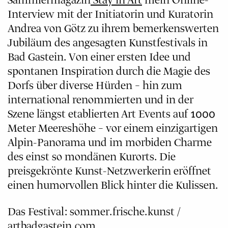
Sammlermagazin
Stay in Art
mein Online-
Interview mit der Initiatorin und Kuratorin
Andrea von Götz zu ihrem bemerkenswerten
Jubiläum des angesagten Kunstfestivals in
Bad Gastein. Von einer ersten Idee und
spontanen Inspiration durch die Magie des
Dorfs über diverse Hürden – hin zum
international renommierten und in der
Szene längst etablierten Art Events auf 1000
Meter Meereshöhe – vor einem einzigartigen
Alpin-Panorama und im morbiden Charme
des einst so mondänen Kurorts. Die
preisgekrönte Kunst-Netzwerkerin eröffnet
einen humorvollen Blick hinter die Kulissen.
Das Festival: sommer.frische.kunst /
artbadgastein.com