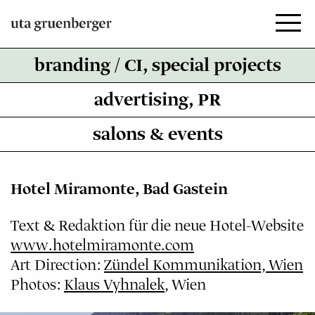
Zum
Inhalt
springen
branding / CI, special projects
advertising, PR
salons & events
Hotel Miramonte, Bad Gastein
Text & Redaktion für die neue Hotel-Website
www.hotelmiramonte.com
Art Direction:
Zündel Kommunikation, Wien
Photos:
Klaus Vyhnalek
, Wien